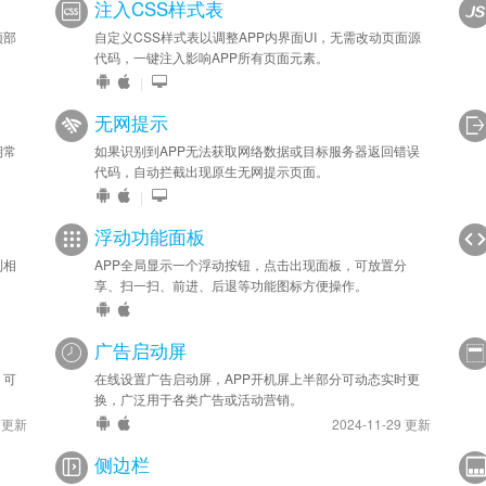
注入CSS样式表
顶部
自定义CSS样式表以调整APP内界面UI，无需改动页面源
代码，一键注入影响APP所有页面元素。
|
无网提示
期常
如果识别到APP无法获取网络数据或目标服务器返回错误
代码，自动拦截出现原生无网提示页面。
|
浮动功能面板
到相
APP全局显示一个浮动按钮，点击出现面板，可放置分
享、扫一扫、前进、后退等功能图标方便操作。
广告启动屏
，可
在线设置广告启动屏，APP开机屏上半部分可动态实时更
换，广泛用于各类广告或活动营销。
9 更新
2024-11-29 更新
侧边栏